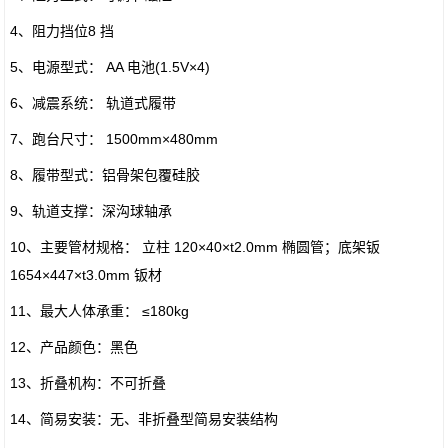
4、阻力挡位8 挡
5、电源型式： AA 电池(1.5V×4)
6、减震系统： 轨道式履带
7、跑台尺寸： 1500mm×480mm
8、履带型式：铝骨架包覆硅胶
9、轨道支撑：深沟球轴承
10、主要管材规格： 立柱 120×40×t2.0mm 椭圆管；底架钣
1654×447×t3.0mm 钣材
11、最大人体承重： ≤180kg
12、产品颜色：黑色
13、折叠机构：不可折叠
14、简易安装：无、非折叠型简易安装结构