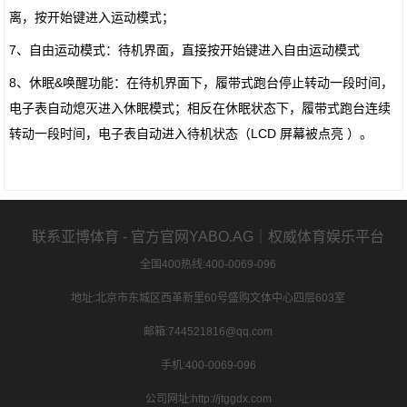
离，按开始键进入运动模式；
7、自由运动模式：待机界面，直接按开始键进入自由运动模式
8、休眠&唤醒功能：在待机界面下，履带式跑台停止转动一段时间，
电子表自动熄灭进入休眠模式；相反在休眠状态下，履带式跑台连续
转动一段时间，电子表自动进入待机状态（LCD 屏幕被点亮 ）。
联系亚博体育 - 官方官网YABO.AG｜权威体育娱乐平台
全国400热线:400-0069-096
地址:北京市东城区西革新里60号盛购文体中心四层603室
邮箱:744521816@qq.com
手机:400-0069-096
公司网址:http://jtggdx.com