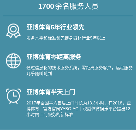
1700
余名服务人员
亚博体育5年行业领先
服务水平和标准领先健身器材行业5年以上
亚博体育零距离服务
通过信息化的技术服务系统，零距离服务客户，远程服务
几乎随叫随到
亚博体育半天上门
2017年全国平均售后上门时长为13.3小时，在2018，亚
博体育 - 官方官网YABO.AG｜权威体育娱乐平台提出12
小时内上门服务的新标准