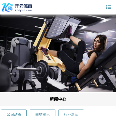
新闻中心
公司动态
器材资讯
行业新闻