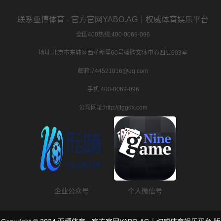
联系亚博体育 - 官方官网YABO.AG｜权威体育娱乐平台
全国400热线:400-0069-096
地址:北京市东城区西革新里60号盛购文体中心四层603室
邮箱:744521816@qq.com
手机:400-0069-096
公司网址:http://jtggdx.com
企业公众号
个人微信号