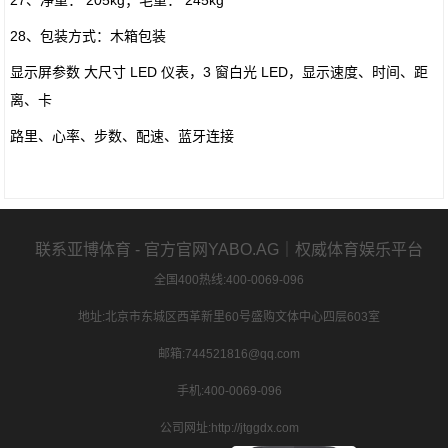
27、净重： 205kg；毛重： 245kg
28、包装方式：木箱包装
显示屏参数 大尺寸 LED 仪表，3 窗白光 LED，显示速度、时间、距
离、卡
路里、心率、步数、配速、蓝牙连接
联系亚博体育 - 官方官网YABO.AG｜权威体育娱乐平台
全国400热线:400-0069-096
地址:北京市东城区西革新里60号盛购文体中心四层603室
邮箱:744521816@qq.com
手机:400-0069-096
公司网址:http://jtggdx.com