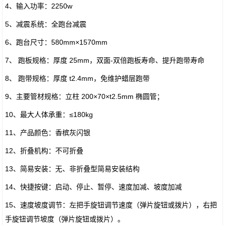
4、输入功率：2250w
5、减震系统：全跑台减震
6、跑台尺寸：580mm×1570mm
7、 跑板规格：厚度 25mm，双面-双倍跑板寿命、提升跑带寿命
8、 跑带规格：厚度 t2.4mm，免维护蜡层跑带
9、主要管材规格：立柱 200×70×t2.5mm 椭圆管；
10、最大人体承重：≤180kg
11、产品颜色：香槟灰闪银
12、折叠机构：不可折叠
13、简易安装：无、非折叠型简易安装结构
14、快捷按键：启动、停止、暂停、速度加减、坡度加减
15、速度坡度调节：左把手旋钮调节速度（弹片旋钮或拨片），右把
手旋钮调节坡度（弹片旋钮或拨片）。